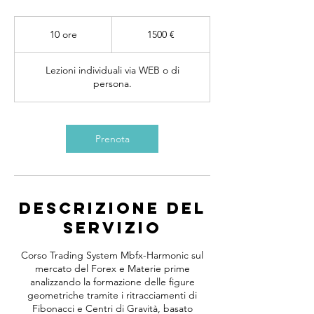
1500
euro
10 ore
1
1500 €
0
o
Lezioni individuali via WEB o di
r
persona.
e
Prenota
Descrizione del
servizio
Corso Trading System Mbfx-Harmonic sul
mercato del Forex e Materie prime
analizzando la formazione delle figure
geometriche tramite i ritracciamenti di
Fibonacci e Centri di Gravità, basato